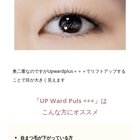
奥二重なのですがUpwardplus＋＋＋でリフトアップする
ことで目が大きく見えます
「UP Ward Puls +++」は
こんな方にオススメ
自まつ毛が下がっている方