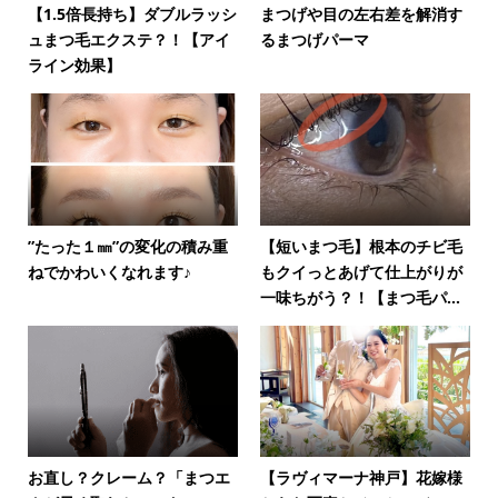
【1.5倍長持ち】ダブルラッシ
まつげや目の左右差を解消す
ュまつ毛エクステ？！【アイ
るまつげパーマ
ライン効果】
”たった１㎜”の変化の積み重
【短いまつ毛】根本のチビ毛
ねでかわいくなれます♪
もクイっとあげて仕上がりが
一味ちがう？！【まつ毛パ...
お直し？クレーム？「まつエ
【ラヴィマーナ神戸】花嫁様