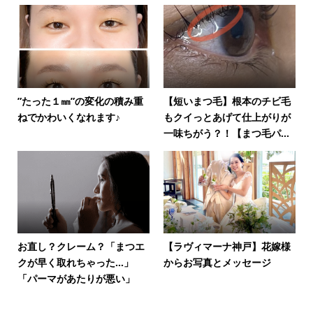
”たった１㎜”の変化の積み重
【短いまつ毛】根本のチビ毛
ねでかわいくなれます♪
もクイっとあげて仕上がりが
一味ちがう？！【まつ毛パ...
お直し？クレーム？「まつエ
【ラヴィマーナ神戸】花嫁様
クが早く取れちゃった…」
からお写真とメッセージ
「パーマがあたりが悪い」