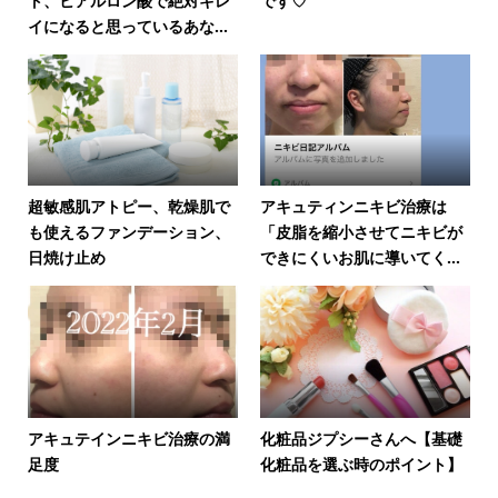
ト、ヒアルロン酸で絶対キレ
です♡
イになると思っているあな...
超敏感肌アトピー、乾燥肌で
アキュティンニキビ治療は
も使えるファンデーション、
「皮脂を縮小させてニキビが
日焼け止め
できにくいお肌に導いてく...
アキュテインニキビ治療の満
化粧品ジプシーさんへ【基礎
足度
化粧品を選ぶ時のポイント】