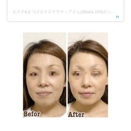
エステ&まつげエクステラティアさん(@latia.103)がシェアした投稿