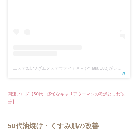
エステ&まつげエクステラティアさん(@latia.103)がシェアした投稿
関連ブログ【50代：多忙なキャリアウーマンの乾燥としわ改
善】
50代油焼け・くすみ肌の改善